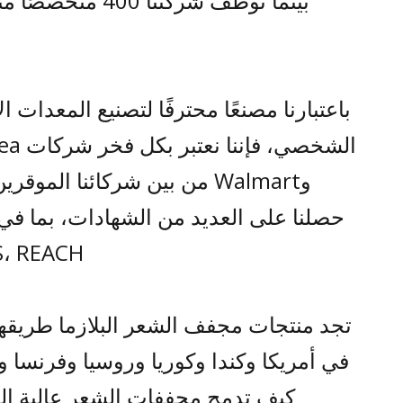
بينما توظف شركتنا 
باعتبارنا مصنعًا محترفًا لتصنيع المعدات ا
وWalmart من بين شركائنا المو
RoHS، REACH
تجد منتجات مجفف الشعر البلازما طريقها 
في أمريكا وكندا وكوريا وروسيا وفرنسا وأ
كيف تدمج مجففات الشعر عالية السر