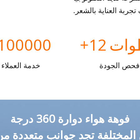
تجربة العناية بالشعر.
وات
12+
100000+
فحص الجودة
خدمة العملاء
فوهة هواء دوارة 360 درجة
 المختلفة تجد جوانب متعددة من