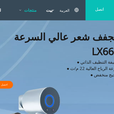
اتصل
العربية
بيت
منتجات
ل
بنا
فف شعر عالي السرعة
LX66
يفة التنظيف الذاتي
ة الرياح العالية 22 م/ث
جيج منخفض
احصل ع