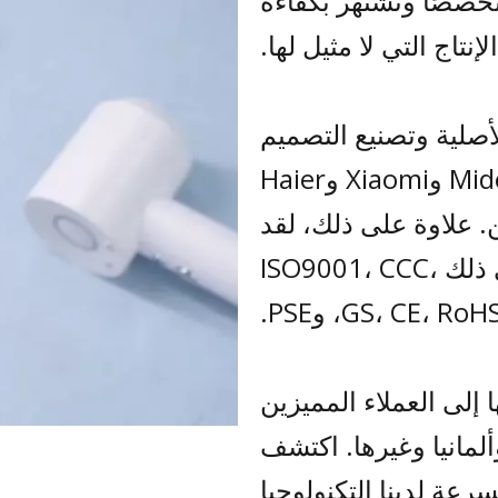
400 متخصصًا متخصصًا وتشتهر بكفاءة
الإنتاج التي لا مثيل لها.
لأصلية وتصنيع التصميم
الشخصي، فإننا نعتبر بكل فخر شركات Midea وXiaomi وHaier
قرين. علاوة على ذلك، لقد
حصلنا على العديد من الشهادات، بما في ذلك ISO9001، CCC،
GS، CE، ، وPSE.
إلى العملاء المميزين
لمانيا وغيرها. اكتشف
عة لدينا التكنولوجيا