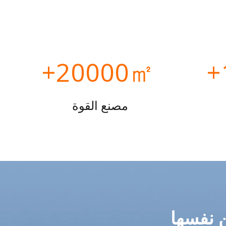
20000㎡+
مصنع القوة
 نفسها