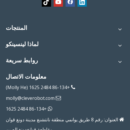
المنتجات
لماذا لينسينكو
روابط سريعة
معلومات الاتصال
+86-134 2484 1625 (Molly He)

molly@cleverobot.com

+86-134 2484 1625

العنوان: رقم 8 طريق يوانمي منطقة نانتشنغ مدينة دونغ قوان

مقاطعة قوانغدونغ الصين