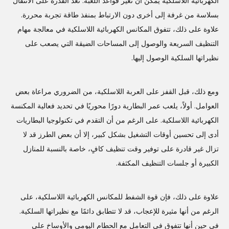
الكهربائية اللاسلكية يمكن أن تغير قواعد اللعبة. تعد القدرة على الانتقال
بسلاسة من غرفة إلى أخرى دون الارتباط بمنفذ طاقة تجربة محررة.
علاوة على ذلك، تتفوق المكانس الكهربائية اللاسلكية في معالجة مهام
التنظيف السريعة والوصول إلى المساحات الضيقة التي يصعب على
نظيراتها السلكية الوصول إليها.
ومع ذلك، قبل القفز على العربة اللاسلكية، من الضروري مراعاة بعض
العوامل. أولاً، يلعب عمر البطارية دورًا محوريًا في تحديد فعالية المكنسة
الكهربائية اللاسلكية. على الرغم من أن التقدم في تكنولوجيا البطاريات
أدى إلى تحسين أوقات التشغيل بشكل كبير، إلا أن بعض الطرز قد لا
تزال غير قادرة على توفير وقت تنظيف كافٍ، خاصة بالنسبة للمنازل
الكبيرة أو جلسات التنظيف المكثفة.
علاوة على ذلك، فإن قوة الشفط للمكانس الكهربائية اللاسلكية، على
الرغم من أنها مثيرة للإعجاب، قد لا تتطابق دائمًا مع نظيراتها السلكية.
في حين أنها تتفوق في التعامل مع الحطام اليومي والأوساخ على