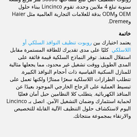
سنوية تبلغ 4 ملايين وحدة، تقوم Lincinco ببناء حلول 
OEM وODM بدقة للعلامات التجارية العالمية مثل Haier 
وDremee.
خاتمة
يعتمد اختيارك بين 
روبوت تنظيف النوافذ السلكي أو 
اللاسلكي 
 كليًا على مدى تقديرك للطاقة المستمرة مقابل 
استقلال المنفذ. توفر النماذج السلكية قيمة فائقة على 
المدى الطويل ووقت تشغيل غير محدود، مما يجعلها مثالية 
للمنازل السكنية القياسية ذات أحجام النوافذ الكبيرة. 
تتطلب الطرازات اللاسلكية سعرًا ممتازًا ولكنها تعمل على 
تبسيط العملية على الزجاج الخارجي الموجود بعيدًا عن 
المنافذ الكهربائية. يتطلب كلا النظامين حبل أمان فعليًا 
لحماية استثمارك وضمان التشغيل الآمن. اتصل بـ Lincinco 
اليوم لاستكشاف حلول التنظيف الآلية القابلة للتخصيص 
والارتقاء بمجموعة منتجاتك.