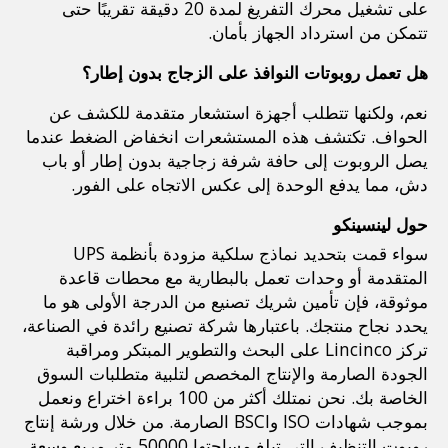
على تشغيل محرك التفريغ لمدة 20 دقيقة تقريبًا حتى 
تتمكن من استرداد الجهاز بأمان.
هل تعمل روبوتات النوافذ على الزجاج بدون إطار؟
نعم، ولكنها تتطلب أجهزة استشعار متقدمة للكشف عن 
الحواف. تكتشف هذه المستشعرات انخفاض الضغط عندما 
يصل الروبوت إلى حافة شرفة زجاجية بدون إطار أو باب 
دش، مما يدفع الوحدة إلى عكس الاتجاه على الفور.
حول لينسينكو
سواء قمت بتحديد نماذج سلكية مزودة بأنظمة UPS 
المتقدمة أو وحدات تعمل بالبطارية مع محطات قاعدة 
موثوقة، فإن تأمين شريك تصنيع من الدرجة الأولى هو ما 
يحدد نجاح منتجك. باعتبارها شركة تصنيع رائدة في الصناعة، 
تركز Lincinco على البحث والتطوير المبتكر ومراقبة 
الجودة الصارمة والإنتاج المخصص لتلبية متطلبات السوق 
الخاصة بك. نحن نمتلك أكثر من 100 براءة اختراع ونعمل 
بموجب شهادات ISO وBSCI الصارمة. من خلال ورشة إنتاج 
روبوت التنظيف التي تبلغ مساحتها 50000 متر مربع وسعة 