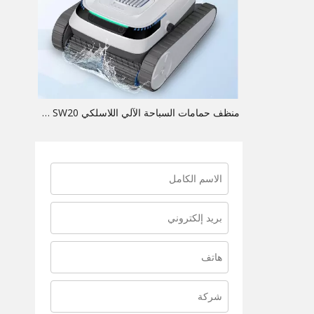
منظف ​​حمامات السباحة الآلي اللاسلكي Lincinco SW20: كان موزعو فرص OEM ذات الهامش العالي في انتظارهم