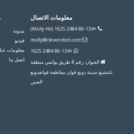
معلومات الاتصال
ر
+86-134 2484 1625 (Molly He)

مدونة
molly@cleverobot.com

فيديو
معلومات عنا
+86-134 2484 1625

اتصل بنا
العنوان: رقم 8 طريق يوانمي منطقة

نانتشنغ مدينة دونغ قوان مقاطعة قوانغدونغ
الصين