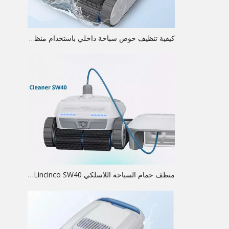
كيفية تنظيف حوض سباحة داخلي باستخدام منظف آلي؟
منظف ​​حمام السباحة اللاسلكي Lincinco SW40: قوة أربعة محركات، وقت تشغيل 10,400 مللي أمبير في الساعة، وتغطية كاملة للسطح