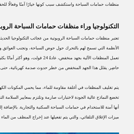
منظفات حمامات السباحة واستكشف سبب كونها خيارًا آمنًا وفعالًا للحفا
التكنولوجيا وراء منظفات حمامات السباحة الروبو
تعتبر منظفات حمامات السباحة الروبوتية من عجائب التكنولوجيا الحدي
الأنظمة التي تسمح لهم بالتحرك حول حوض السباحة، وتجنب العوائق و
تعمل المنظفات الآلية بجهد منخفض، عادةً 24 فولت، وهو أكثر أمانًا بكثير من الجهد المنزلي القياسي 110 فولت أو 220 فولت
حاضِر. يقلل هذا الجهد المنخفض من خطر حدوث صدمة كهربائية، حتى
يتم تغليف المنظفات في أغلفة مقاومة للماء، مما يحمي المكونات الكهرب
تخضع النماذج عالية الجودة لاختبارات صارمة وتلتزم بمعايير السلامة ال
أنها آمنة للاستخدام في حمامات السباحة السكنية والتجارية. بالإضافة إل
ميزات الإغلاق التلقائي، والتي يتم تفعيلها عند إخراج المنظف من الما