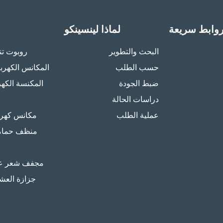
وابط سريعة
لماذا لينسينكو
البحث والتطوير
روبوت تن
حسب الطلب
المكانس الكهربائ
ضبط الجودة
المكنسة الكهر
دراسات الحالة
عملية الطلب
مكانس كهربا
منظف ​​حمام
مجفف شعر عا
جزازة العش