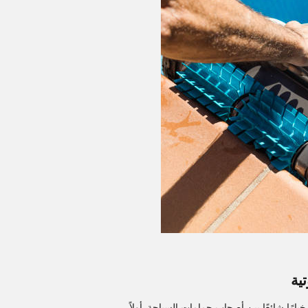
ية
يارًا شائعًا بين أصحاب حمامات السباحة. أولاً،