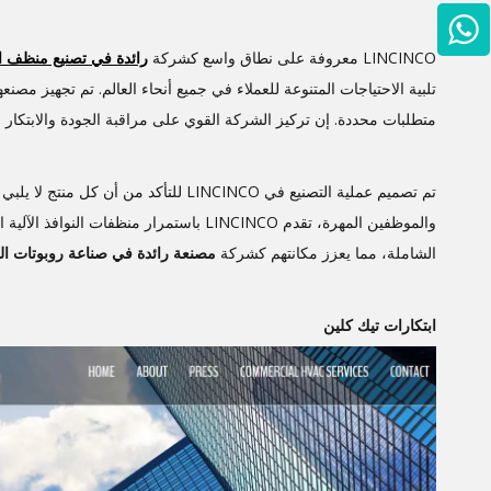
+86-134 2484 1625
LINCINCO معروفة على نطاق واسع كشركة
رائدة
في تصنيع
منظف ال
تلبية الاحتياجات المتنوعة للعملاء في جميع أنحاء العالم. تم تجهيز مص
متطلبات محددة. إن تركيز الشركة القوي على مراقبة الجودة والابتكار 
تم تصميم عملية التصنيع في LINCINCO للت
والموظفين المهرة، تقدم LINCINCO باستمرار م
الشاملة، مما يعزز مكانتهم كشركة
مصنعة رائدة في صناعة روبوتات ال
ابتكارات تيك كلين