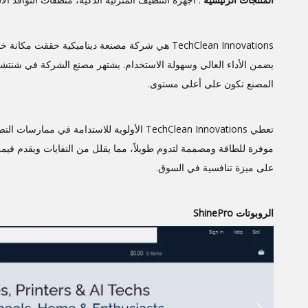
TechClean Innovations هي شركة مصنعة ديناميكية حققت مكانة خاصة بها في صناعة التنظيف الذكية. تم
يضمن الأداء العالي وسهولة الاستخدام. يشتهر مصنع الشركة في شنتشن 
المصنع تكون على أعلى مستوى.
تعطي TechClean Innovations الأولوية للاستدام
موفرة للطاقة ومصممة لتدوم طويلاً، مما يقلل من النفايات ويقدم قيم
على ميزة تنافسية في السوق.
الروبوتات ShinePro