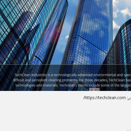
ر:
https://techclean.com/
ية