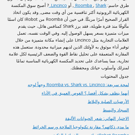
طرق حاسم:
Shark
,
Roomba
, أو
Lincinco.
?
أصبح سوق المكنسة
الكهربائية الروبوتية أكثر تنافسية من أي وقت مضى, وقد يكون اتخاذ
القرار الصحيح أمرًا مربكًا. في حين أن Roomba من iRobot كان اسمًا
مألوفًا منذ فترة طويلة، فقد برز Shark كمنافس هائل، حيث يقدم
ميزات متميزة بسعر يسهل الوصول إليه. وفي الوقت نفسه، تعمل
العلامات التجارية مثل Lincinco على إنشاء مكانة متميزة من خلال
توفير أداء موثوق به لأولئك الذين لديهم ميزانية محدودة. ستعمل هذه
المقارنة المتعمقة على تحليل نقاط القوة والضعف الرئيسية لكل علامة
تجارية، مما يساعدك على تحديد المكنسة الكهربائية المناسبة تمامًا
لمنزلك وأسلوب حياتك ومحفظتك.
جدول المحتويات
لمحة سريعة: Roomba vs. Shark vs. Lincinco وجهاً لوجه
أيهما ينظف بشكل أفضل؟ الغوص العميق في الأداء
الأرضيات الصلبة والبلاط
السجاد والبسط
الاختبار النهائي: شعر الحيوانات الأليفة
ما مدى ذكائهم؟ مقارنة تكنولوجيا الملاحة ورسم الخرائط