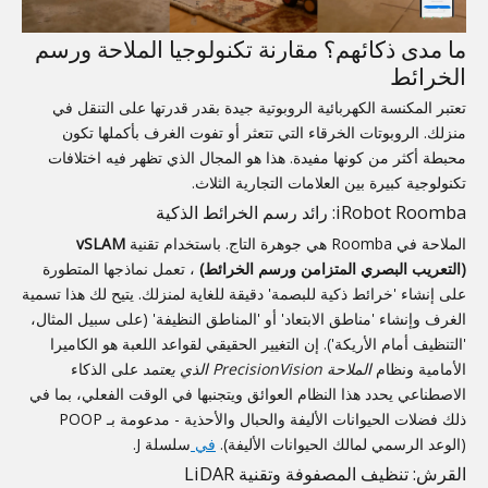
ما مدى ذكائهم؟ مقارنة تكنولوجيا الملاحة ورسم
الخرائط
تعتبر المكنسة الكهربائية الروبوتية جيدة بقدر قدرتها على التنقل في
منزلك. الروبوتات الخرقاء التي تتعثر أو تفوت الغرف بأكملها تكون
محبطة أكثر من كونها مفيدة. هذا هو المجال الذي تظهر فيه اختلافات
تكنولوجية كبيرة بين العلامات التجارية الثلاث.
iRobot Roomba: رائد رسم الخرائط الذكية
الملاحة في Roomba هي جوهرة التاج. باستخدام تقنية
vSLAM
(التعريب البصري المتزامن ورسم الخرائط)
، تعمل نماذجها المتطورة
على إنشاء 'خرائط ذكية للبصمة' دقيقة للغاية لمنزلك. يتيح لك هذا تسمية
الغرف وإنشاء 'مناطق الابتعاد' أو 'المناطق النظيفة' (على سبيل المثال،
'التنظيف أمام الأريكة'). إن التغيير الحقيقي لقواعد اللعبة هو الكاميرا
الأمامية ونظام
الملاحة PrecisionVision الذي يعتمد
على الذكاء
الاصطناعي يحدد هذا النظام العوائق ويتجنبها في الوقت الفعلي، بما في
ذلك فضلات الحيوانات الأليفة والحبال والأحذية - مدعومة بـ POOP
(الوعد الرسمي لمالك الحيوانات الأليفة).
في
سلسلة J.
القرش: تنظيف المصفوفة وتقنية LiDAR