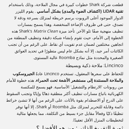
قطعت شركة Shark خطوات كبيرة في مجال الملاحة، وذلك باستخدام
تقنية LiDAR (اكتشاف الضوء والمدى) بشكل أساسي
. يقوم الليزر
الدوار الموجود أعلى الروبوت برسم خريطة لمنزلك بسرعة ودقة لا
تصدق، حتى في ظروف الإضاءة المنخفضة. وهذا يسمح بمسارات
تنظيف منهجية صفًا تلو الآخر. تأخذ ميزة Shark's
Matrix Clean
هذه
الخطوة إلى الأمام، حيث تقوم بإنشاء شبكة دقيقة وتنظيف المنطقة من
اتجاهين مختلفين لضمان عدم تفويت أي نقاط. على الرغم من أن تجنب
الكائنات أمر جيد، إلا أنه بشكل عام ليس متطورًا في تحديد العوائق
الصغيرة والمحددة مثل نماذج Roomba عالية المستوى.
Lincinco: ملاحة ذكية وبسيطة
للحفاظ على سعرها المعقول، تستخدم Lincinco عادةً
الجيروسكوب
والملاحة المستندة إلى مستشعر الأشعة تحت الحمراء.
هذه خطوة للأمام
من روبوتات 'الارتطام والتشغيل' الأساسية. فهو يسمح للمكنسة
الكهربائية باتباع مسارات تنظيف أكثر منطقية ذهابًا وإيابًا وتجنب السقوط
على الدرج أو الاصطدام بقوة بالأثاث. على الرغم من أنها لا تنشئ خرائط
دائمة وقابلة للتحرير لمنزلك مثل Roomba أو Shark، إلا أنها توفر
تنظيفًا ذكيًا وفعالاً مقابل جزء بسيط من التكلفة، مما يجعلها مثالية
لتخطيطات المنزل الأقل تعقيدًا.
ثورة التفريغ الذاتي: من هو الأفضل؟