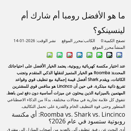
ما هو الأفضل رومبا أم شارك أم
لينسينكو؟
تصفح الكمية:
0
الكاتب:محرر الموقع نشر الوقت: 2026-01-14
المنشأ:
محرر الموقع
عند اختيار مكنسة كهربائية روبوتية، يعتمد الخيار الأفضل على احتياجاتك
المحددة: Roomba هو الخيار المتميز لتنقلها الذكي المتقدم وتجنب
الكائنات، ويقدم Shark أفضل قيمة إجمالية مع تنظيف قوي وقواعد
تفريغ ذاتية مبتكرة، في حين أن Lincinco هو منافس قوي للمشترين
المهتمين بالميزانية الذين يبحثون عن ميزات أساسية دون دفع ثمن باهظ.
تتفوق كل علامة تجارية في مجالات مختلفة، بدءًا من الذكاء الاصطناعي
المتطور وحتى قوة التنظيف الخام والقدرة على تحمل التكاليف.
Roomba vs. Shark vs. Lincinco: أي مكنسة
روبوتية ستسود في عام 2026؟
أدى البحث عن رفيق تنظيف آلي بالعديد من أصحاب المنازل إلى مفترق