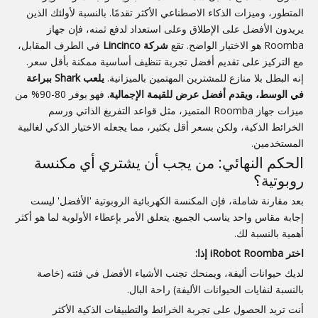
المتطور، وميزات الذكاء الاصطناعي الأكثر تقدمًا. بالنسبة لأولئك الذين
يريدون الأفضل على الإطلاق وعلى استعداد لدفع ثمنه، فإن جهاز
Roomba هو الاختيار الواضح. تقع
شركة Lincinco
في الطرف المقابل،
مع التركيز على تقديم أفضل تجربة تنظيف أساسية ممكنة بأقل سعر.
إنه البطل بلا منازع للمشترين المهتمين بالميزانية.
يلعب Shark ببراعة
في الوسط، ويقدم أفضل عرض للقيمة الإجمالية.
فهو يوفر 80-90% من
ميزات جهاز Roomba المتميز، مثل قواعد التفريغ الذاتي ورسم
الخرائط الذكية، ولكن بسعر أقل بكثير، مما يجعله الاختيار الذكي لغالبية
المستخدمين.
الحكم النهائي: من يجب أن يشتري أي مكنسة
روبوتية؟
بعد مقارنة شاملة، فإن المكنسة الكهربائية الروبوتية 'الأفضل' ليست
إجابة مقاس واحد يناسب الجميع. يتعلق الأمر بإعطاء الأولوية لما هو أكثر
أهمية بالنسبة لك.
اختر iRobot Roomba إذا:
لديك حيوانات أليفة، ويمنحك تجنب الأشياء الأفضل في فئته (خاصة
بالنسبة لنفايات الحيوانات الأليفة) راحة البال.
أنت تريد الحصول على تجربة الخرائط والتطبيقات الذكية الأكثر