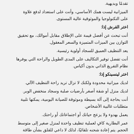
تقدمًا وبديهية.
الميزانية ليست همك الأساسي، وأنت على استعداد لدفع علاوة
على التكنولوجيا والموثوقية عالية المستوى.
اختر القرش إذا:
أنت تبحث عن أفضل قيمة على الإطلاق مقابل أموالك، مع تحقيق
التوازن بين الميزات المتميزة والسعر المعقول.
يعد التنظيف العميق للسجاد أولوية رئيسية.
أنت تفضل توفير التكاليف على المدى الطويل والراحة التي يوفرها
نظام التفريغ الذاتي بدون أكياس.
اختر لينسينكو إذا:
لديك ميزانية محدودة ولكنك لا تزال تريد راحة التنظيف الآلي.
لديك منزل أو شقة أصغر بأرضيات صلبة وسجاد منخفض الوبر.
أنت بحاجة إلى آلة بسيطة وموثوقة للصيانة اليومية، يمكنها تلبية
متطلبات غالبية الأشخاص.
يعمل بهدوء ولا يزعج حياتك أو اجتماعاتك أو راحتك.
عمر البطارية كافٍ لعملية تنظيف واحدة لمنزل صغير إلى متوسط ​​
الحجم. يتم إعادة شحنه تلقائيًا، لذلك لا داعي للقلق بشأن طاقة