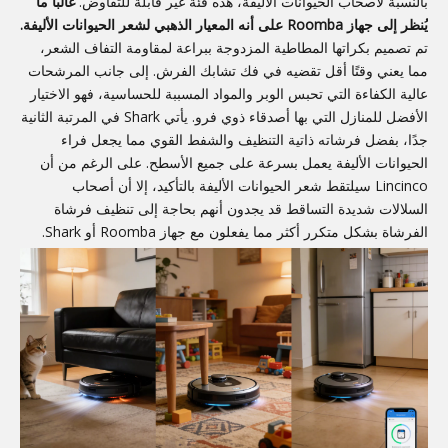
بالنسبة لأصحاب الحيوانات الأليفة، هذه فئة غير قابلة للتفاوض.
غالبًا ما
يُنظر إلى جهاز Roomba على أنه المعيار الذهبي لشعر الحيوانات الأليفة.
تم تصميم بكراتها المطاطية المزدوجة ببراعة لمقاومة التفاف الشعر،
مما يعني وقتًا أقل تقضيه في فك تشابك الفرش. إلى جانب المرشحات
عالية الكفاءة التي تحبس الوبر والمواد المسببة للحساسية، فهو الاختيار
الأفضل للمنازل التي بها أصدقاء ذوي فرو. يأتي Shark في المرتبة الثانية
جدًا، بفضل فرشاته ذاتية التنظيف والشفط القوي مما يجعل فراء
الحيوانات الأليفة يعمل بسرعة على جميع الأسطح. على الرغم من أن
Lincinco سيلتقط شعر الحيوانات الأليفة بالتأكيد، إلا أن أصحاب
السلالات شديدة التساقط قد يجدون أنهم بحاجة إلى تنظيف فرشاة
الفرشاة بشكل متكرر أكثر مما يفعلون مع جهاز Roomba أو Shark.