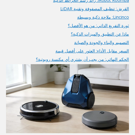
iRobot Roomba: رائد رسم الخرائط الذكية
القرش: تنظيف المصفوفة وتقنية LiDAR
Lincinco: ملاحة ذكية وبسيطة
ثورة التفريغ الذاتي: من هو الأفضل؟
ماذا عن التطبيق والميزات الذكية؟
التصميم والبناء والجودة والصيانة
السعر مقابل الأداء: العثور على أفضل قيمة
الحكم النهائي: من يجب أن يشتري أي مكنسة روبوتية؟