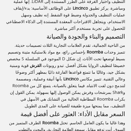
التنظيف واختيار الغرفة على الطرز المستندة إلى LiDAR. إنها عملية
ومباشرة. يركز تطبيق
Lincinco
على الوظائف الأساسية: بدء/إيقاف
عمليات التنظيف والجدولة وضبط قوة الشفط. إنه نظيف وسهل
الاستخدام، ويتجاهل الاقتراحات المعقدة المستندة إلى الذكاء الاصطناعي
للحصول على تجربة مستخدم أكثر مباشرة.
التصميم والبناء والجودة والصيانة
من الناحية الجمالية، تقدم العلامات التجارية الثلاث تصميمات حديثة.
تتميز وحدات
Roomba
بإحساس رائع، مع مواد بلاستيكية متينة وتصميم
بسيط لوضعها تحت الأثاث. إن شكل D الموجود في السلسلة S مخصص
خصيصًا لتنظيف الزوايا بشكل أفضل. تبدو روبوتات
القرش
قوية ومبنية
بشكل جيد، وغالبًا ما تتمتع قواعدها الفارغة ذاتيًا بمظهر أكثر وضوحًا
وعالي التقنية. تتميز مكانس
Lincinco
بأنها أنيقة وعملية، ومصممة
لتندمج دون لفت الانتباه. فيما يتعلق بالصيانة، يتمتع كل من Roomba
وShark بمرشحات وفرش يمكن الوصول إليها بسهولة. يمكن القول إن
بكرات Roomba المطاطية الخالية من التشابك هي الأسهل في
التنظيف، مما يمنحها ميزة طفيفة للصيانة على المدى الطويل.
السعر مقابل الأداء: العثور على أفضل قيمة
وهذا غالبا ما يكون العامل الحاسم. تحتل
Roomba
الطرف المتميز من
السوق. أنت تدفع مقابل سمعة العلامة التجارية، والبحث والتطوير