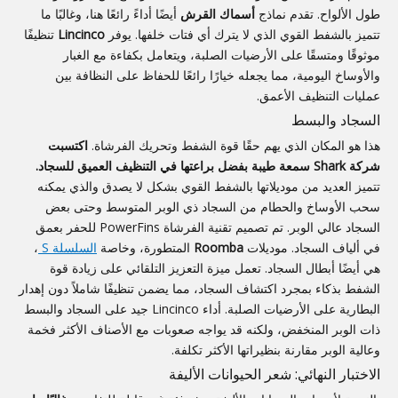
طول الألواح. تقدم نماذج
أسماك القرش
أيضًا أداءً رائعًا هنا، وغالبًا ما
تتميز بالشفط القوي الذي لا يترك أي فتات خلفها. يوفر
Lincinco
تنظيفًا
موثوقًا ومتسقًا على الأرضيات الصلبة، ويتعامل بكفاءة مع الغبار
والأوساخ اليومية، مما يجعله خيارًا رائعًا للحفاظ على النظافة بين
عمليات التنظيف الأعمق.
السجاد والبسط
هذا هو المكان الذي يهم حقًا قوة الشفط وتحريك الفرشاة.
اكتسبت
شركة Shark سمعة طيبة بفضل براعتها في التنظيف العميق للسجاد.
تتميز العديد من موديلاتها بالشفط القوي بشكل لا يصدق والذي يمكنه
سحب الأوساخ والحطام من السجاد ذي الوبر المتوسط ​​وحتى بعض
السجاد عالي الوبر. تم تصميم تقنية الفرشاة PowerFins للحفر بعمق
في ألياف السجاد. موديلات
Roomba
المتطورة، وخاصة
السلسلة S
،
هي أيضًا أبطال السجاد. تعمل ميزة التعزيز التلقائي على زيادة قوة
الشفط بذكاء بمجرد اكتشاف السجاد، مما يضمن تنظيفًا شاملاً دون إهدار
البطارية على الأرضيات الصلبة. أداء Lincinco جيد على السجاد والبسط
ذات الوبر المنخفض، ولكنه قد يواجه صعوبات مع الأصناف الأكثر فخمة
وعالية الوبر مقارنة بنظيراتها الأكثر تكلفة.
الاختبار النهائي: شعر الحيوانات الأليفة