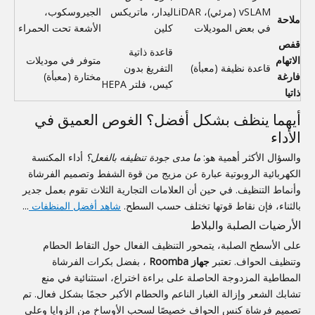
vSLAM (مرئي)، LiDAR
ليدار، ماتريكس
الجيروسكوب،
ملاحة
في بعض الموديلات
كلين
الأشعة تحت الحمراء
قفص
قاعدة ذاتية
الاتهام
متوفر في موديلات
قاعدة نظيفة (معبأة)
التفريغ بدون
فارغة
مختارة (معبأة)
كيس، فلتر HEPA
ذاتيا
أيهما ينظف بشكل أفضل؟ الغوص العميق في
الأداء
والسؤال الأكثر أهمية هو:
ما مدى جودة تنظيفه بالفعل؟
أداء المكنسة
الكهربائية الروبوتية عبارة عن مزيج من قوة الشفط وتصميم الفرشاة
وأنماط التنظيف. في حين أن العلامات التجارية الثلاث تقوم بعمل جدير
بالثناء، فإن نقاط قوتها تختلف حسب السطح.
شاهد أفضل المنظفات
...
الأرضيات الصلبة والبلاط
على الأسطح الصلبة، يتمحور التنظيف الفعال حول التقاط الحطام
وتنظيف الحواف. تعتبر
جهاز Roomba
، بفضل بكرات الفرشاة
المطاطية المزدوجة الحاصلة على براءة اختراع، استثنائية في منع
تشابك الشعر وإزالة الغبار الناعم والحطام الأكبر حجمًا بشكل فعال. تم
تصميم فرشاة كنس الحواف خصيصًا لسحب الأوساخ من الزوايا وعلى