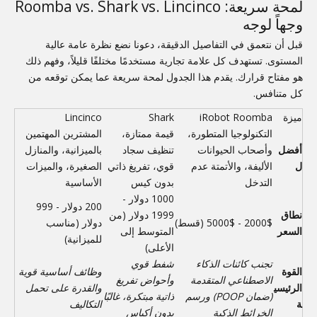
لمحة سريعة: Roomba vs. Shark vs. Lincinco
وجهاً لوجه
قبل أن نتعمق في التفاصيل الدقيقة، دعونا نضع نظرة عامة عالية
المستوى. تستهدف كل علامة تجارية مستخدمًا مختلفًا قليلاً، وفهم ذلك
هو مفتاح قرارك. يقدم هذا الجدول لمحة سريعة عما يمكن توقعه من
كل متنافس.
ميزة
iRobot Roomba
Shark
Lincinco
التكنولوجيا المتطورة،
قيمة ممتازة،
المشترين المهتمين
أفضل
وأصحاب الحيوانات
تنظيف سجاد
بالميزانية، والمنازل
ل
الأليفة، والأتمتة عدم
قوي، تفريغ ذاتي
الصغيرة، والميزات
التدخل
بدون كيس
الأساسية
1000 دولار -
200 دولار - 999
نطاق
1999 دولار (من
2000$ - 5000$ (قسط)
دولار (مناسب
السعر
المتوسط ​​إلى
للميزانية)
الأعلى)
تجنب كائنات الذكاء
شفط قوي
القوة
وظائف أساسية قوية
الاصطناعي المتقدمة
وأحواض تفريغ
الرئيسي
والقدرة على تحمل
(ضمان POOP) ورسم
ذاتية مبتكرة، غالبًا
ة
التكاليف
الخرائط الذكية
بدون أكياس