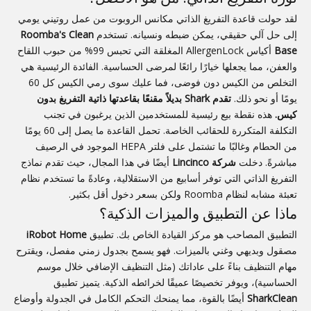
لقد حولت قاعدة التفريغ الذاتي مكانس الروبوت من عمل روتيني يومي
إلى حل آلي حقيقي، يمكن ضبطه ونسيانه. تستخدم
Roomba's Clean
Base
أكياس AllergenLock المغلقة التي تحبس 99% من حبوب اللقاح
والعفن، مما يجعلها خيارًا رائعًا لمرضى الحساسية. الفائدة الرئيسية هي
التخلص من الكيس دون فوضى، فما عليك سوى رمي الكيس كل 60
يومًا أو نحو ذلك.
تقدم Shark بديلاً مقنعًا بقاعدتها ذاتية التفريغ بدون
كيس.
هذه نقطة بيع رئيسية للمستخدمين الذين يرغبون في تجنب
التكلفة المتكررة للحقائب الخاصة. تحمل القاعدة ما يصل إلى 60 يومًا
من الحطام وغالبًا ما تشتمل على فلتر HEPA الموجود في الرصيف
مباشرةً. دخلت
شركة Lincinco
أيضًا في هذا المجال، حيث تقدم نماذج
التفريغ الذاتي التي توفر أسابيع من الاستقلالية، وعادةً ما تستخدم نظام
تعبئة مشابه لنظام Roomba ولكن بسعر دخول أقل بكثير.
ماذا عن التطبيق والميزات الذكية؟
التطبيق المصاحب هو مركز القيادة الخاص بك. تطبيق
iRobot Home
مصقول وبديهي وغني بالميزات. فهو يسمح بجدول زمني مفصل، ويقترح
مهام التنظيف بناءً على عاداتك (مثل التنظيف الإضافي خلال موسم
الحساسية)، ويوفر تخصيصًا عميقًا لخرائطه الذكية. يتميز تطبيق
SharkClean
أيضًا بالقوة، مما يمنحك التحكم الكامل في الجدولة وأوضاع